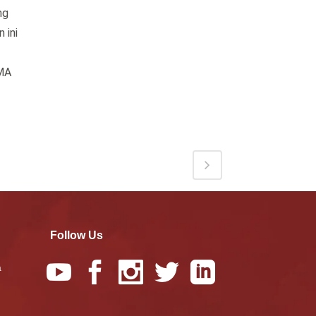
ng
 ini
SMA
Follow Us
a